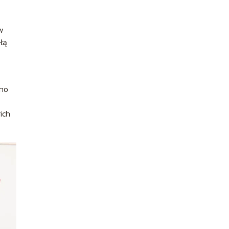
w
łą
dno
ich