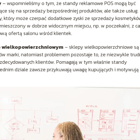
y
– wspomnieliśmy o tym, że standy reklamowe POS mogą być
ące się na sprzedaży bezpośredniej produktów, ale także usług.
y, który może czerpać dodatkowe zyski ze sprzedaży kosmetykó
mieszczony w dobrze widocznym miejscu, np. w poczekalni, z ca
wą ofertą salonu wśród klientek.
e wielkopowierzchniowym
– sklepy wielkopowierzchniowe są
ów marki, natomiast problemem pozostaje to, że niezwykle tru
 niezdecydowanych klientów. Pomagają w tym właśnie standy
ednim dziale zawsze przykuwają uwagę kupujących i motywują 