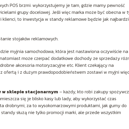
ych POS brzmi: wykorzystujemy je tam, gdzie mamy pewność
cielami grupy docelowej. Jeśli więc marka może być obecna w t
i klienci, to inwestycja w standy reklamowe będzie jak najbardzi
stanie stojaków reklamowych.
dzie myjnia samochodowa, która jest nastawiona oczywiście na
ów, natomiast może czerpać dodatkowe dochody ze sprzedaży ró
 drobne akcesoria motoryzacyjne etc. Klient czekający na
 z ofertą i z dużym prawdopodobieństwem zostawi w myjni więc
 w sklepie stacjonarnym
– każdy, kto robi zakupy spożywc
mieszcza się je blisko kasy lub lady, aby wykorzystać czas
enta drobnymi, za to wysokomarżowymi produktami, jak gumy do
e standy służą nie tylko promocji marki, ale przede wszystkim