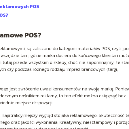
 reklamowych POS
POS?
klamowe POS?
lamowymi, są zaliczane do kategorii materiałów POS, czyli „po
je wszędzie tam, gdzie marka dociera do końcowego klienta i moż
 tutaj przede wszystkim o sklepy, choć nie zapominajmy, że st
h czy podczas różnego rodzaju imprez branżowych (targi,
go jest zwrócenie uwagi konsumentów na swoją markę. Ponie
idocznym nośnikiem reklamy, to ten efekt można osiągnąć bez
iednie miejsce ekspozycji.
k najatrakcyjniejszy wygląd stojaka reklamowego. Skuteczność t
icznego oraz jakości wykonania. Kreatywny, niesztampowy i porzą