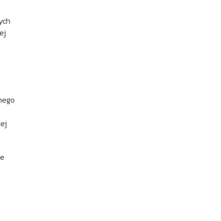
ych
ej
żnego
ej
ze