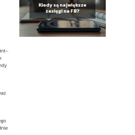
Kiedy są największe
zasięgi na FB?
int-
e
andy
waż
ego
dnie