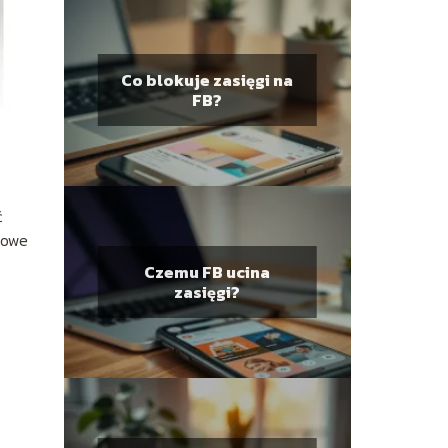
Co blokuje zasięgi na
FB?
ć
mowe
Czemu FB ucina
zasięgi?