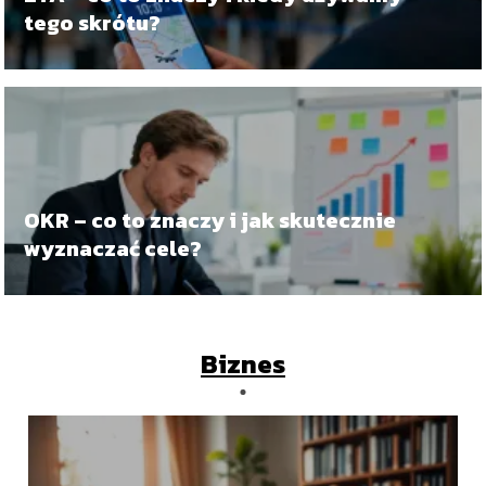
tego skrótu?
OKR – co to znaczy i jak skutecznie
wyznaczać cele?
Biznes