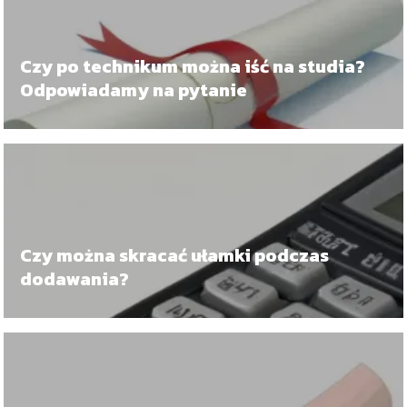
Czy po technikum można iść na studia?
Odpowiadamy na pytanie
Czy można skracać ułamki podczas
dodawania?