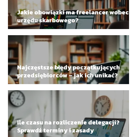
Jakie obowiązki ma freelancer wobec
urzędu skarbowego?
Najczęstsze błędy początkujących
przedsiębiorców – jak ich unikać?
Ile czasu na rozliczenie delegacji?
Sprawdź terminy i zasady