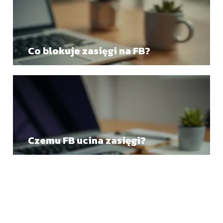
Co blokuje zasięgi na FB?
Czemu FB ucina zasięgi?