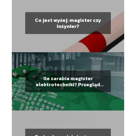
Co jest wyżej: magister czy
inżynier?
Ile zarabia magister
elektrotechniki? Przegląd
wynagrodzeń dla specjalistów
z tej branży