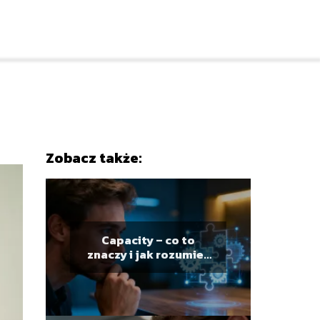
Zobacz także:
Capacity – co to
znaczy i jak rozumieć
to pojęcie?