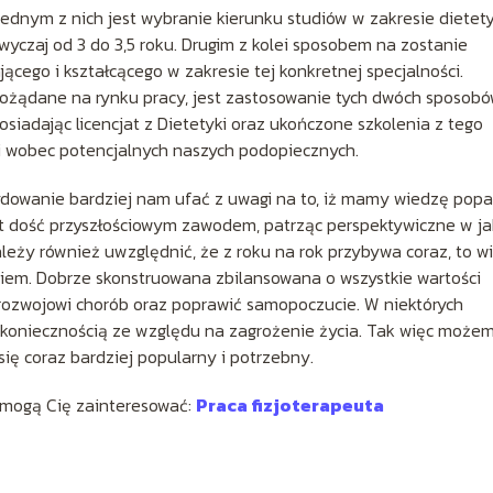
 Jednym z nich jest wybranie kierunku studiów w zakresie dietety
zwyczaj od 3 do 3,5 roku. Drugim z kolei sposobem na zostanie
cego i kształcącego w zakresie tej konkretnej specjalności.
 pożądane na rynku pracy, jest zastosowanie tych dwóch sposob
siadając licencjat z Dietetyki oraz ukończone szkolenia z tego
lni wobec potencjalnych naszych podopiecznych.
ydowanie bardziej nam ufać z uwagi na to, iż mamy wiedzę popa
est dość przyszłościowym zawodem, patrząc perspektywiczne w j
leży również uwzględnić, że z roku na rok przybywa coraz, to w
iem. Dobrze skonstruowana zbilansowana o wszystkie wartości
rozwojowi chorób oraz poprawić samopoczucie. W niektórych
t koniecznością ze względu na zagrożenie życia. Tak więc może
ię coraz bardziej popularny i potrzebny.
 mogą Cię zainteresować:
Praca fizjoterapeuta