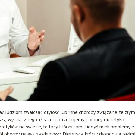
ać ludziom zwalczać otyłość lub inne choroby związane ze złym
ką wynika z tego, iż sami potrzebujemy pomocy dietetyka.
etyków na świecie, to tacy którzy sami kiedyś mieli problemy z
ój obecny nawyk żywieniowy. Dietetycy, którzy dysponują takim