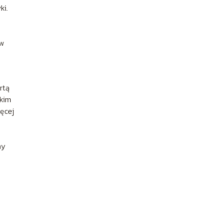
ki.
ów
rtą
akim
ięcej
my