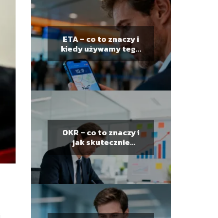
ETA – co to znaczy i
kiedy używamy tego
skrótu?
OKR – co to znaczy i
jak skutecznie
wyznaczać cele?
i