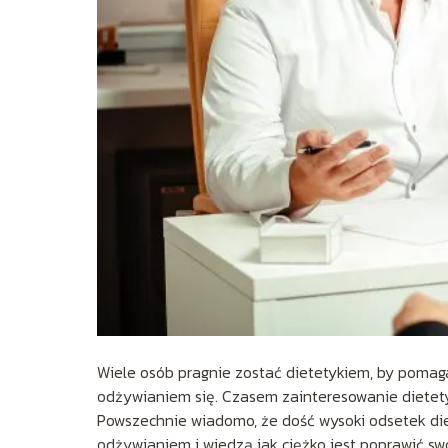
Wiele osób pragnie zostać dietetykiem, by pomag
odżywianiem się. Czasem zainteresowanie dietety
Powszechnie wiadomo, że dość wysoki odsetek diet
odżywianiem i wiedzą jak ciężko jest poprawić sw