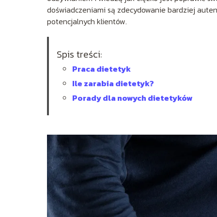
doświadczeniami są zdecydowanie bardziej autent
potencjalnych klientów.
Spis treści:
Praca dietetyk
Ile zarabia dietetyk?
Porady dla nowych dietetyków