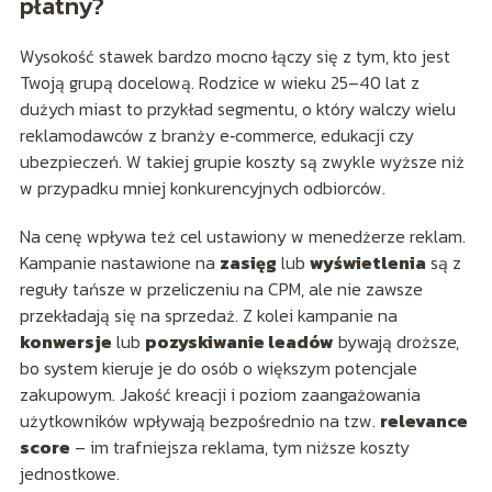
płatny?
Wysokość stawek bardzo mocno łączy się z tym, kto jest
Twoją grupą docelową. Rodzice w wieku 25–40 lat z
dużych miast to przykład segmentu, o który walczy wielu
reklamodawców z branży e‑commerce, edukacji czy
ubezpieczeń. W takiej grupie koszty są zwykle wyższe niż
w przypadku mniej konkurencyjnych odbiorców.
Na cenę wpływa też cel ustawiony w menedżerze reklam.
Kampanie nastawione na
zasięg
lub
wyświetlenia
są z
reguły tańsze w przeliczeniu na CPM, ale nie zawsze
przekładają się na sprzedaż. Z kolei kampanie na
konwersje
lub
pozyskiwanie leadów
bywają droższe,
bo system kieruje je do osób o większym potencjale
zakupowym. Jakość kreacji i poziom zaangażowania
użytkowników wpływają bezpośrednio na tzw.
relevance
score
– im trafniejsza reklama, tym niższe koszty
jednostkowe.