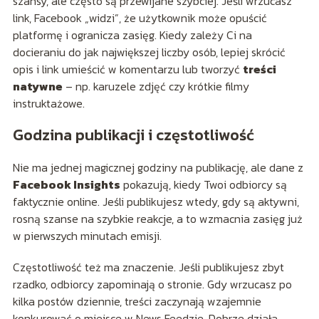
szansy, ale często są przewijane szybciej. Jeśli wrzucasz
link, Facebook „widzi”, że użytkownik może opuścić
platformę i ogranicza zasięg. Kiedy zależy Ci na
docieraniu do jak największej liczby osób, lepiej skrócić
opis i link umieścić w komentarzu lub tworzyć
treści
natywne
– np. karuzele zdjęć czy krótkie filmy
instruktażowe.
Godzina publikacji i częstotliwość
Nie ma jednej magicznej godziny na publikację, ale dane z
Facebook Insights
pokazują, kiedy Twoi odbiorcy są
faktycznie online. Jeśli publikujesz wtedy, gdy są aktywni,
rosną szanse na szybkie reakcje, a to wzmacnia zasięg już
w pierwszych minutach emisji.
Częstotliwość też ma znaczenie. Jeśli publikujesz zbyt
rzadko, odbiorcy zapominają o stronie. Gdy wrzucasz po
kilka postów dziennie, treści zaczynają wzajemnie
konkurować o miejsce w News Feedzie. Dobrze działa