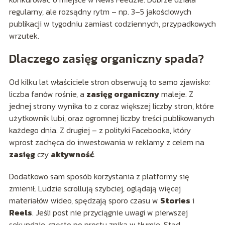
regularny, ale rozsądny rytm – np. 3–5 jakościowych
publikacji w tygodniu zamiast codziennych, przypadkowych
wrzutek.
Dlaczego zasięg organiczny spada?
Od kilku lat właściciele stron obserwują to samo zjawisko:
liczba fanów rośnie, a
zasięg organiczny
maleje. Z
jednej strony wynika to z coraz większej liczby stron, które
użytkownik lubi, oraz ogromnej liczby treści publikowanych
każdego dnia. Z drugiej – z polityki Facebooka, który
wprost zachęca do inwestowania w reklamy z celem na
zasięg
czy
aktywność
.
Dodatkowo sam sposób korzystania z platformy się
zmienił. Ludzie scrollują szybciej, oglądają więcej
materiałów wideo, spędzają sporo czasu w
Stories
i
Reels
. Jeśli post nie przyciągnie uwagi w pierwszej
sekundzie, często po prostu znika w tłumie. Stąd