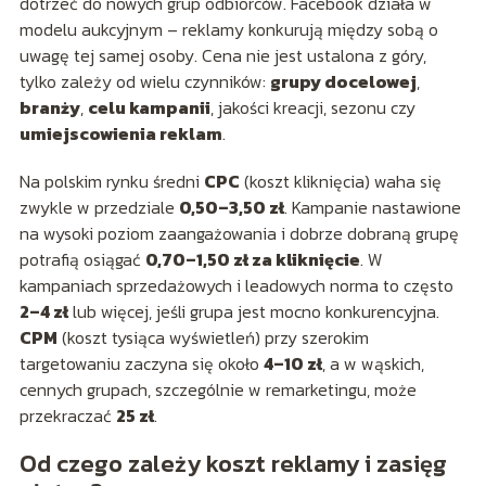
dotrzeć do nowych grup odbiorców. Facebook działa w
modelu aukcyjnym – reklamy konkurują między sobą o
uwagę tej samej osoby. Cena nie jest ustalona z góry,
tylko zależy od wielu czynników:
grupy docelowej
,
branży
,
celu kampanii
, jakości kreacji, sezonu czy
umiejscowienia reklam
.
Na polskim rynku średni
CPC
(koszt kliknięcia) waha się
zwykle w przedziale
0,50–3,50 zł
. Kampanie nastawione
na wysoki poziom zaangażowania i dobrze dobraną grupę
potrafią osiągać
0,70–1,50 zł za kliknięcie
. W
kampaniach sprzedażowych i leadowych norma to często
2–4 zł
lub więcej, jeśli grupa jest mocno konkurencyjna.
CPM
(koszt tysiąca wyświetleń) przy szerokim
targetowaniu zaczyna się około
4–10 zł
, a w wąskich,
cennych grupach, szczególnie w remarketingu, może
przekraczać
25 zł
.
Od czego zależy koszt reklamy i zasięg