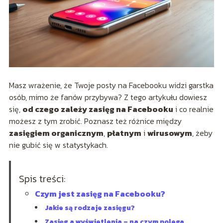
Masz wrażenie, że Twoje posty na Facebooku widzi garstka
osób, mimo że fanów przybywa? Z tego artykułu dowiesz
się,
od czego zależy zasięg na Facebooku
i co realnie
możesz z tym zrobić. Poznasz też różnice między
zasięgiem organicznym
,
płatnym
i
wirusowym
, żeby
nie gubić się w statystykach.
Spis treści:
Czym jest zasięg na Facebooku?
Jakie są rodzaje zasięgu?
Zasięg a wyświetlenia – na czym polega