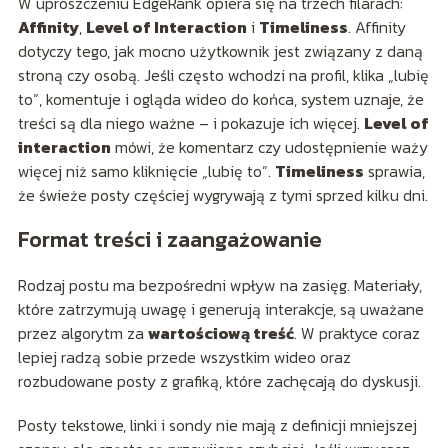
W uproszczeniu EdgeRank opiera się na trzech filarach:
Affinity
,
Level of Interaction
i
Timeliness
. Affinity
dotyczy tego, jak mocno użytkownik jest związany z daną
stroną czy osobą. Jeśli często wchodzi na profil, klika „lubię
to”, komentuje i ogląda wideo do końca, system uznaje, że
treści są dla niego ważne – i pokazuje ich więcej.
Level of
interaction
mówi, że komentarz czy udostępnienie waży
więcej niż samo kliknięcie „lubię to”.
Timeliness
sprawia,
że świeże posty częściej wygrywają z tymi sprzed kilku dni.
Format treści i zaangażowanie
Rodzaj postu ma bezpośredni wpływ na zasięg. Materiały,
które zatrzymują uwagę i generują interakcje, są uważane
przez algorytm za
wartościową treść
. W praktyce coraz
lepiej radzą sobie przede wszystkim wideo oraz
rozbudowane posty z grafiką, które zachęcają do dyskusji.
Posty tekstowe, linki i sondy nie mają z definicji mniejszej